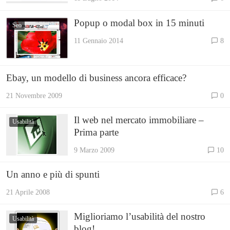
Popup o modal box in 15 minuti
Seo
11 Gennaio 2014
8
Ebay, un modello di business ancora efficace?
21 Novembre 2009
0
Il web nel mercato immobiliare –
Usabilità
Prima parte
9 Marzo 2009
10
Un anno e più di spunti
21 Aprile 2008
6
Miglioriamo l’usabilità del nostro
Usabilità
blog!